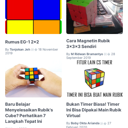
Cara Magnetin Rubik
Rumus EG-1 2x2
3x3x3 Sendiri
By
Tonjokan Jeh
18 November
鈥�
2019
By
M Ridwan Bramantyo
28
鈥�
September 2019
Baru Belajar
Bukan Timer Biasa! Timer
Menyelesaikan Rubik's
Ini Bisa Dipakai Main Rubik
Cube? Perhatikan 7
Virtual
Langkah Tepat Ini
By
Boby Okta Arianda
27
鈥�
Februari 2020