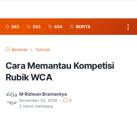
2X2
3X3
4X4
BERITA
Beranda
Tutorial
Cara Memantau Kompetisi
Rubik WCA
M Ridwan Bramantyo
November 03, 2019
•
0
2
menit membaca