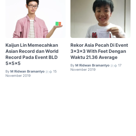
Kaijun Lin Memecahkan
Rekor Asia Pecah Di Event
Asian Record dan World
3x3x3 With Feet Dengan
Record Pada Event BLD
Waktu 21.36 Average
5x5x5
By
M Ridwan Bramantyo
17
鈥�
November 2019
By
M Ridwan Bramantyo
15
鈥�
November 2019