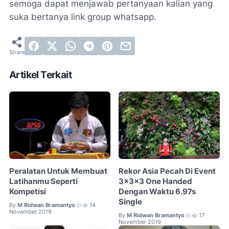
semoga dapat menjawab pertanyaan kalian yang
suka bertanya link group whatsapp.
Artikel Terkait
Peralatan Untuk Membuat
Rekor Asia Pecah Di Event
Latihanmu Seperti
3x3x3 One Handed
Kompetisi
Dengan Waktu 6.97s
Single
By
M Ridwan Bramantyo
14
鈥�
November 2019
By
M Ridwan Bramantyo
17
鈥�
November 2019