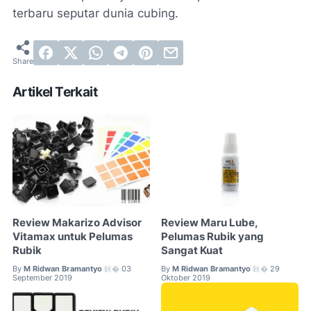
terbaru seputar dunia cubing.
Artikel Terkait
Review Makarizo Advisor
Review Maru Lube,
Vitamax untuk Pelumas
Pelumas Rubik yang
Rubik
Sangat Kuat
By
M Ridwan Bramantyo
03
By
M Ridwan Bramantyo
29
鈥�
鈥�
September 2019
Oktober 2019