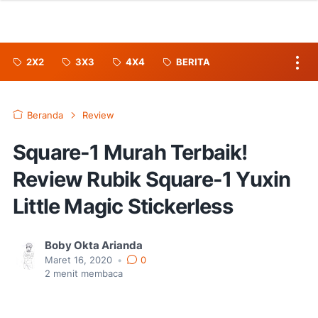
2X2
3X3
4X4
BERITA
Beranda
Review
Square-1 Murah Terbaik!
Review Rubik Square-1 Yuxin
Little Magic Stickerless
Boby Okta Arianda
Maret 16, 2020
•
0
2
menit membaca