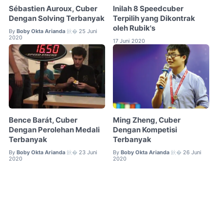
Sébastien Auroux, Cuber
Inilah 8 Speedcuber
Dengan Solving Terbanyak
Terpilih yang Dikontrak
oleh Rubik's
By
Boby Okta Arianda
25 Juni
鈥�
2020
17 Juni 2020
Bence Barát, Cuber
Ming Zheng, Cuber
Dengan Perolehan Medali
Dengan Kompetisi
Terbanyak
Terbanyak
By
Boby Okta Arianda
23 Juni
By
Boby Okta Arianda
26 Juni
鈥�
鈥�
2020
2020