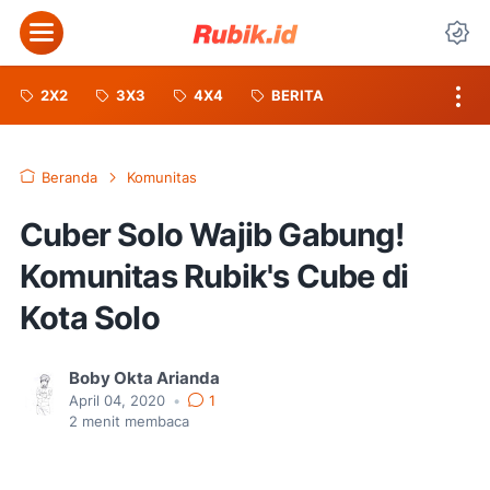
Menu
Da
2X2
3X3
4X4
BERITA
Beranda
Komunitas
Cuber Solo Wajib Gabung!
Komunitas Rubik's Cube di
Kota Solo
Boby Okta Arianda
April 04, 2020
•
1
2
menit membaca