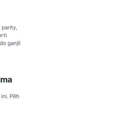
parity,
rti
o ganjil
tma
ni. Pilih