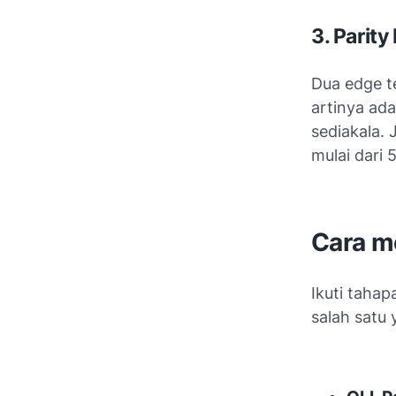
3. Parit
Dua edge te
artinya ad
sediakala. J
mulai dari 
Cara m
Ikuti tahap
salah satu 