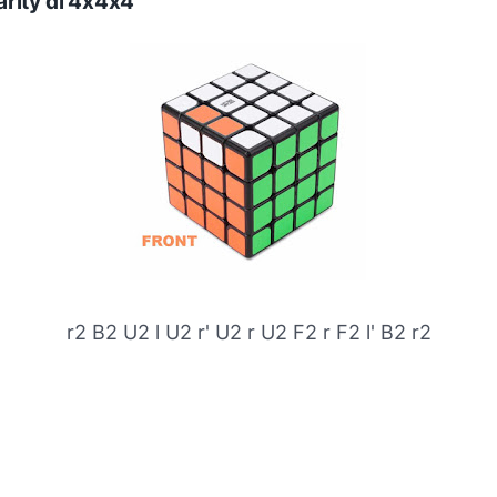
rity di 4x4x4
r2 B2 U2 l U2 r' U2 r U2 F2 r F2 l' B2 r2