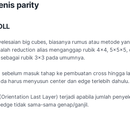
enis parity
 OLL
elesaian big cubes, biasanya rumus atau metode ya
ialah
reduction
alias menganggap rubik 4x4, 5x5x5,
 sebagai rubik 3x3 pada umumnya.
, sebelum masuk tahap ke pembuatan
cross
hingga la
Anda harus menyusun center dan edge terlebih dahulu.
(
Orientation Last Layer
) terjadi apabila jumlah penye
n
edge
tidak sama-sama genap/ganjil.