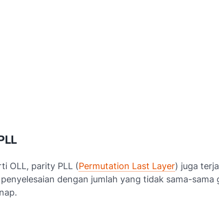
 PLL
i OLL, parity PLL (
Permutation Last Layer
) juga terj
 penyelesaian dengan jumlah yang tidak sama-sama g
nap.