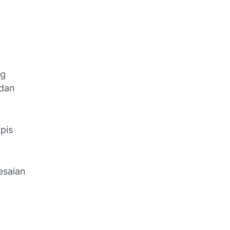
ng
 dan
pis
lesaian