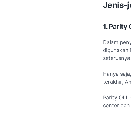
Jenis-j
1. Parity
Dalam peny
digunakan 
seterusnya
Hanya saja
terakhir, 
Parity OLL 
center
da