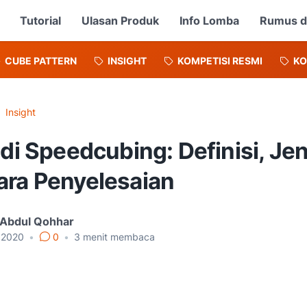
Tutorial
Ulasan Produk
Info Lomba
Rumus d
CUBE PATTERN
INSIGHT
KOMPETISI RESMI
KO
Insight
 di Speedcubing: Definisi, Jen
ara Penyelesaian
 Abdul Qohhar
, 2020
•
0
•
3
menit membaca