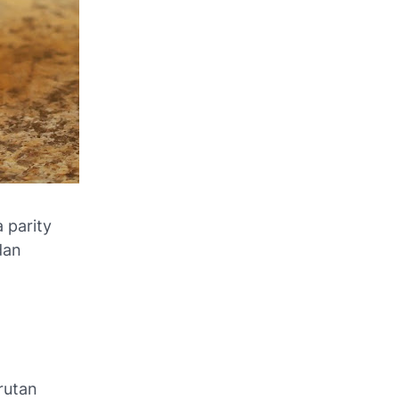
ya
parity
dan
rutan