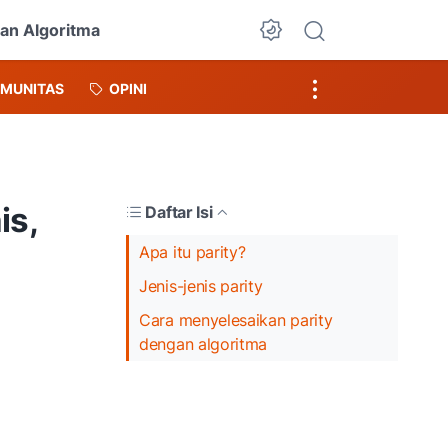
an Algoritma
Dark Mode
MUNITAS
OPINI
is,
Daftar Isi
Apa itu parity?
Jenis-jenis parity
Cara menyelesaikan parity
dengan algoritma