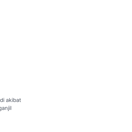
adi akibat
anjil