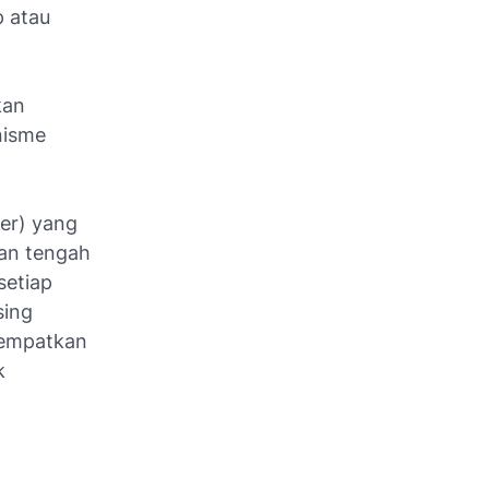
 atau
kan
nisme
er
) yang
ian tengah
setiap
ing
nempatkan
k