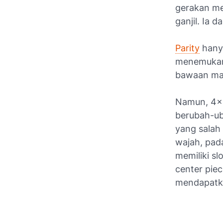
gerakan me
ganjil. Ia d
Parity
hanya
menemukan 
bawaan ma
Namun, 4x4
berubah-ub
yang salah 
wajah, pad
memiliki s
center pie
mendapat