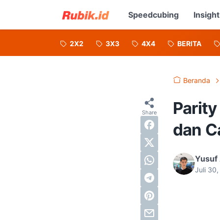
Speedcubing
Insight
2X2
3X3
4X4
BERITA
Beranda
Parity
dan C
Yusuf
Juli 30