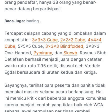
orang pendaftar, hanya 38 orang yang benar-
benar datang berpartisipasi.
Baca Juga:
loading
Terdapat delapan cabang yang dilombakan dalam
kompetisi ini:
3x3x3 Cube
,
2x2x2 Cube
,
4x4x4
Cube
, 5x5x5 Cube,
3x3x3 Blindfolded
, 3x3x3
One-Handed,
Pymiranx
, dan
Skewb
. Rasmus Stub
Detlefsen berhasil menjadi juara dengan catatan
waktu rata-rata 7.95 detik, disusul oleh Vædele
Egdal bersaudara di urutan kedua dan ketiga.
Sayangnya, terlihat para peserta dan panitia tidak
memakai masker selama acara berlangsung. Hal
ini memicu kritik dari beberapa anggota komunitas
karena menjadi contoh yang tidak baik oleh WCA
sebagai awal permulaan perizinan kembali