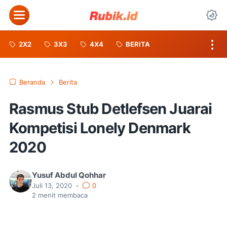
Menu
Da
2X2
3X3
4X4
BERITA
Beranda
Berita
Rasmus Stub Detlefsen Juarai
Kompetisi Lonely Denmark
2020
Yusuf Abdul Qohhar
Juli 13, 2020
•
0
2
menit membaca